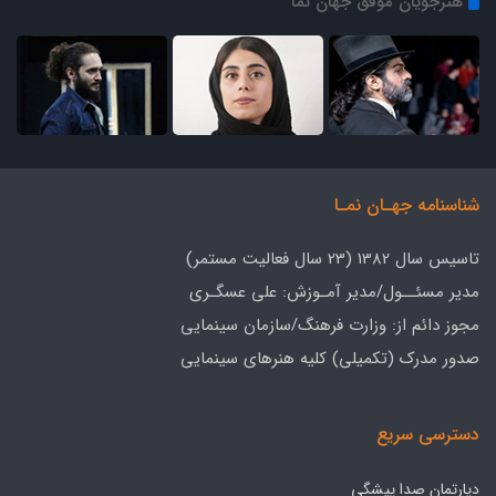
هنرجویان موفق جهان نما
شناسنامه جهـان نمـا
تاسیس سال 1382 (23 سال فعالیت مستمر)
مدیر مسئــول/مدیر آمـوزش: علی عسگـری
مجوز دائم از: وزارت فرهنگ/سازمان سینمایی
صدور مدرک (تکمیلی) کلیه هنرهای سینمایی
دسترسی سریع
دپارتمان صدا پیشگی