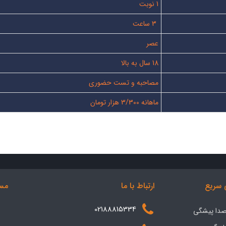
1 نوبت
3 ساعت
عصر
18 سال به بالا
مصاحبه و تست حضوری
ماهانه 3/300 هزار تومان
سریع
ارتباط با ما
مسی
02188815334
 صدا پیشگی