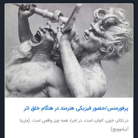
پرفورمنس/حضور فیزیکی هنرمند در هنگام خلق اثر
در تئاتر، خون، کچاپ است. در اجرا، همه چیز واقعی است. (مارینا
آبراموویچ)