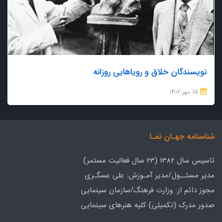
نویسندگان خلاق و رویاهایی روزانه
15 مهر 1402
شناسنامه جهـان نمـا
تاسیس سال 1382 (23 سال فعالیت مستمر)
مدیر مسئــول/مدیر آمـوزش: علی عسگـری
مجوز دائم از: وزارت فرهنگ/سازمان سینمایی
صدور مدرک (تکمیلی) کلیه هنرهای سینمایی