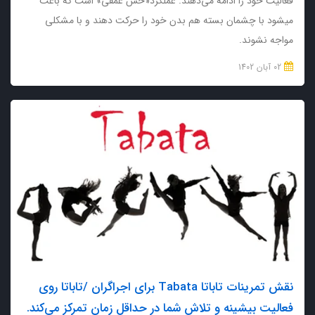
فعالیت خود را ادامه می‌دهند. عملکرد«حس عمقی» است که باعث
میشود با چشمان بسته هم بدن خود را حرکت دهند و با مشکلی
مواجه نشوند.
02 آبان 1402
نقش تمرینات تاباتا Tabata برای اجراگران /تاباتا روی
فعالیت بیشینه و تلاش شما در حداقل زمان تمرکز می‌کند.