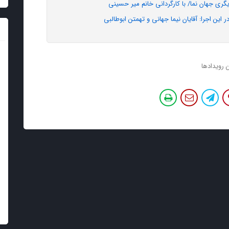
ازیگری جهان نما/ با کارگردانی خانم میر حسینی
ین اجرا: آقایان نیما جهانی و تهمتن ابوطالبی
ن رویدادها