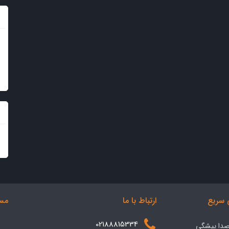
سریع
ارتباط با ما
مسی
02188815334
 صدا پیشگی