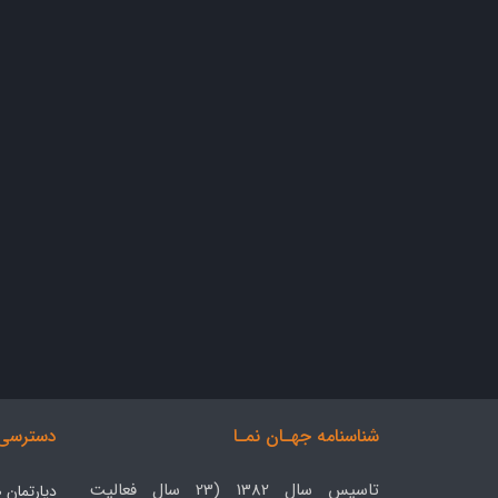
شناسنامه جهـان نمـا
دسترسی 
تاسیس سال 1382 (23 سال فعالیت
دپارتمان