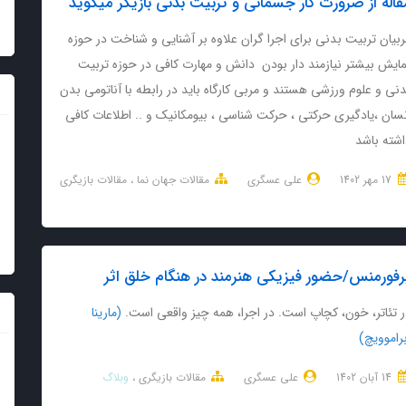
قاله از ضرورت کار جسمانی و تربیت بدنی بازیگر میگوید
بیان تربیت بدنی برای اجرا گران علاوه بر آشنایی و شناخت در حوزه
مایش بیشتر نیازمند دار بودن دانش و مهارت کافی در حوزه تربیت
نی و علوم ورزشی هستند و مربی کارگاه باید در رابطه با آناتومی بدن
نسان ،یادگیری حرکتی ، حرکت شناسی ، بیومکانیک و .. اطلاعات کافی
اشته باشد
17 مهر 1402
علی عسگری
مقالات جهان نما
مقالات بازیگری
رفورمنس/حضور فیزیکی هنرمند در هنگام خلق اثر
ر تئاتر، خون، کچاپ است. در اجرا، همه چیز واقعی است.
(مارینا
راموویچ)
14 آبان 1402
علی عسگری
مقالات بازیگری
وبلاگ