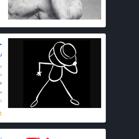
ح
ر
با
نگ
ف
م
ن