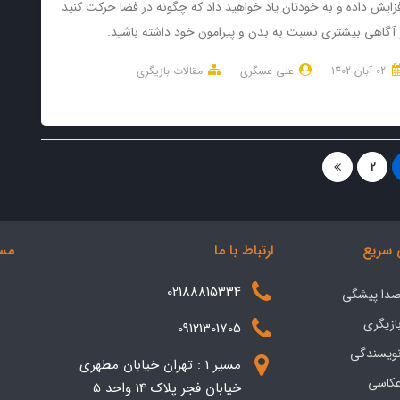
فزایش داده و به خودتان یاد خواهید داد که چگونه در فضا حرکت کنید
 آگاهی بیشتری نسبت به بدن و پیرامون خود داشته باشید.
02 آبان 1402
علی عسگری
مقالات بازیگری
2
سریع
ارتباط با ما
مسی
02188815334
 صدا پیشگی
بازیگری
09121301705
نویسندگی
مسیر 1 : تهران خیابان مطهری
عکاسی
خیابان فجر پلاک 14 واحد 5