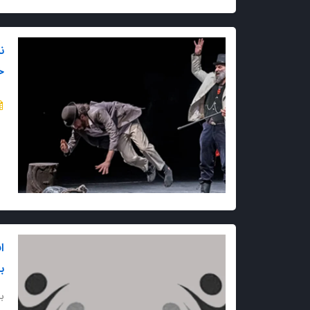
ن
خ
ا
ب
با