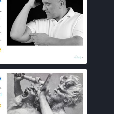
م
مر
ن
بد
ا
د
وبلاگ
پ
د
آب