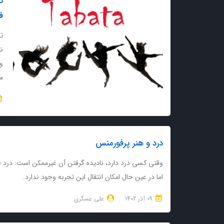
ف
تم
نت
می
درد و هنر پرفورمنس
وقتی کسی درد دارد، نادیده گرفتن آن غیرممکن است: درد
اما در عین حال امکان انتقال این تجربه وجود ندارد.
09 آذر 1402
علی عسگری