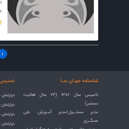
ا
و
1
شناسنامه جهـان نمـا
دسترسی 
تاسیس سال 1382 (23 سال فعالیت
دپارتمان
مستمر)
دپارتمان 
مدیر مسئــول/مدیر آمـوزش: علی
دپارتمان 
عسگـری
دپارتمان 