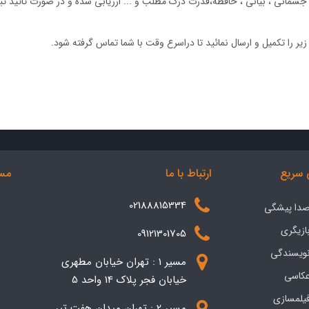
نی ، بیانی ، حافظه،قدرت درک مطلب و ... ارزیابی شده و در صورت تائید ثبت
زیر را تکمیل و ارسال نمائید تا دراسرع وقت با شما تماس گرفته شود.
سریع
ارتباط با ما
مسی
02188815334
 صدا پیشگی
بازیگری
09121301705
نویسندگی
مسیر 1 : تهران خیابان مطهری
عکاسی
خیابان فجر پلاک 14 واحد 5
فیلمسازی
مسیر 2 : تهران میدان هفت تیر