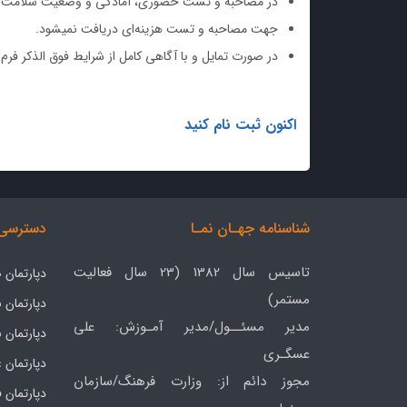
در مصاحبه و تست حضوری، آمادگی و وضعیت سلامت جسما
جهت مصاحبه و تست هزینه‌ای دریافت نمیشود.
در صورت تمایل و با آگاهی کامل از شرایط فوق الذکر فرم 
اکنون ثبت نام کنید
شناسنامه جهـان نمـا
دسترسی 
تاسیس سال 1382 (23 سال فعالیت
دپارتمان
مستمر)
دپارتمان 
مدیر مسئــول/مدیر آمـوزش: علی
دپارتمان 
عسگـری
دپارتمان 
مجوز دائم از: وزارت فرهنگ/سازمان
دپارتمان 